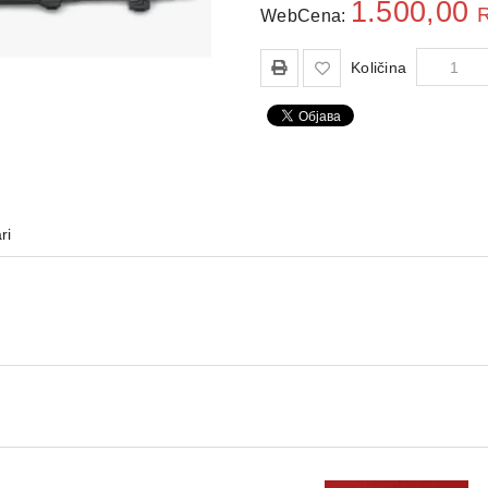
1.500,00
WebCena:
Količina
ri