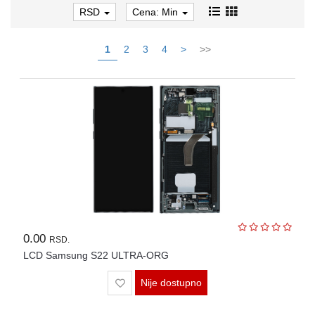
RSD
Cena: Min
1
2
3
4
>
>>
0.00
RSD.
LCD Samsung S22 ULTRA-ORG
Nije dostupno