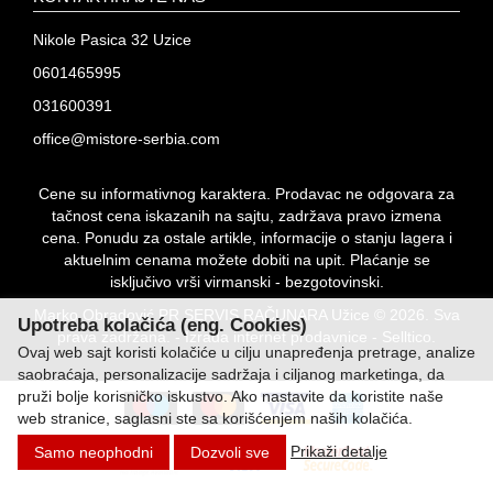
Nikole Pasica 32 Uzice
0601465995
031600391
office@mistore-serbia.com
Cene su informativnog karaktera. Prodavac ne odgovara za
tačnost cena iskazanih na sajtu, zadržava pravo izmena
cena. Ponudu za ostale artikle, informacije o stanju lagera i
aktuelnim cenama možete dobiti na upit. Plaćanje se
isključivo vrši virmanski - bezgotovinski.
Marko Obradović PR SERVIS RAČUNARA Užice © 2026. Sva
Upotreba kolačića (eng. Cookies)
prava zadržana. -
Izrada internet prodavnice
-
Selltico.
Ovaj web sajt koristi kolačiće u cilju unapređenja pretrage, analize
saobraćaja, personalizacije sadržaja i ciljanog marketinga, da
pruži bolje korisničko iskustvo. Ako nastavite da koristite naše
web stranice, saglasni ste sa korišćenjem naših kolačića.
Prikaži detalje
Samo neophodni
Dozvoli sve