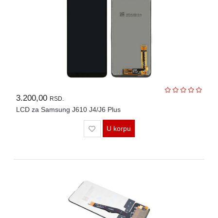
3.200,00
RSD.
LCD za Samsung J610 J4/J6 Plus
U korpu