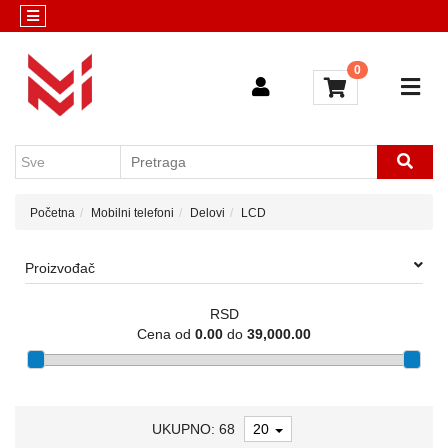
Kategorije
Servis
0
Računari
Konfigurator
i
komponente
Mobilni
telefoni
Početna
Mobilni telefoni
Delovi
LCD
Sve
kategorije
Proizvođač
RSD
Cena od
0.00
do
39,000.00
UKUPNO: 68
20