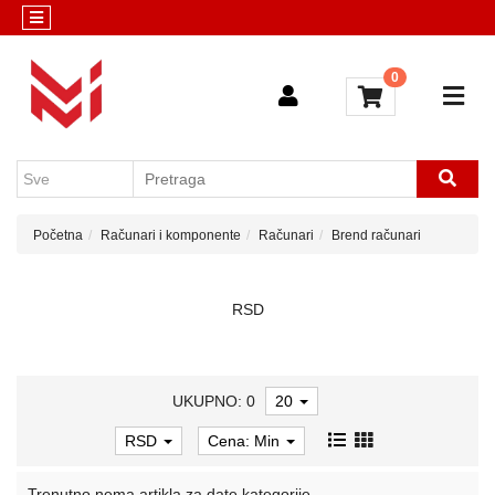
Kategorije
Servis
0
Računari
Konfigurator
i
komponente
Mobilni
telefoni
Početna
Računari i komponente
Računari
Brend računari
Sve
kategorije
RSD
UKUPNO: 0
20
RSD
Cena: Min
Trenutno nema artikla za date kategorije