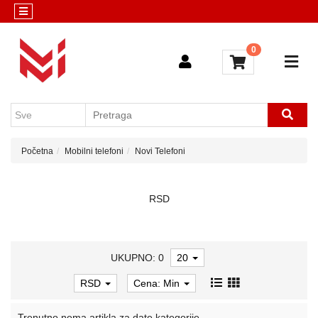
Kategorije
Servis
0
Računari
Konfigurator
i
komponente
Mobilni
telefoni
Početna
Mobilni telefoni
Novi Telefoni
Sve
kategorije
RSD
UKUPNO: 0
20
RSD
Cena: Min
Trenutno nema artikla za date kategorije