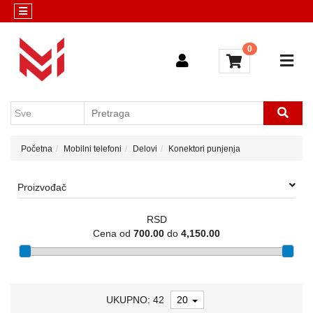
Kategorije
Servis
0
Računari
Konfigurator
i
komponente
Mobilni
telefoni
Početna
Mobilni telefoni
Delovi
Konektori punjenja
Sve
kategorije
Proizvođač
RSD
Cena od
700.00
do
4,150.00
UKUPNO: 42
20