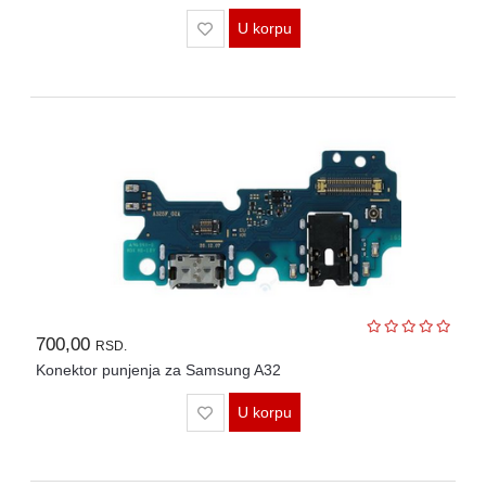
U korpu
700,00
RSD.
Konektor punjenja za Samsung A32
U korpu