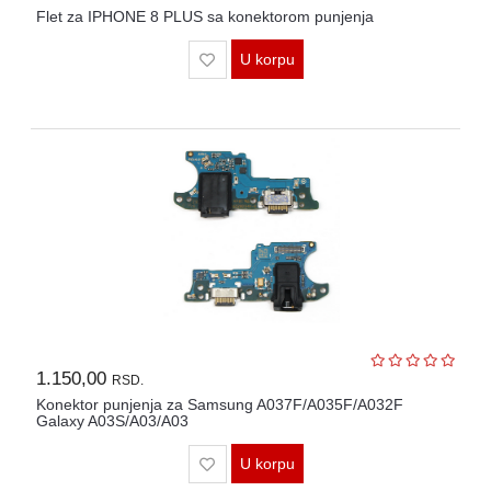
Flet za IPHONE 8 PLUS sa konektorom punjenja
U korpu
1.150,00
RSD.
Konektor punjenja za Samsung A037F/A035F/A032F
Galaxy A03S/A03/A03
U korpu