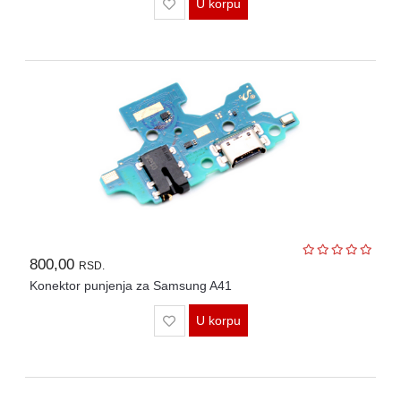
U korpu
800,00
RSD.
Konektor punjenja za Samsung A41
U korpu