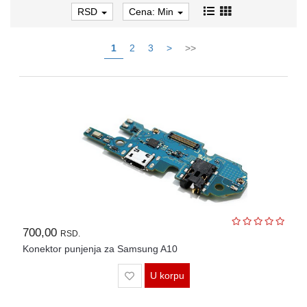
RSD
Cena: Min
1
2
3
>
>>
700,00
RSD.
Konektor punjenja za Samsung A10
U korpu