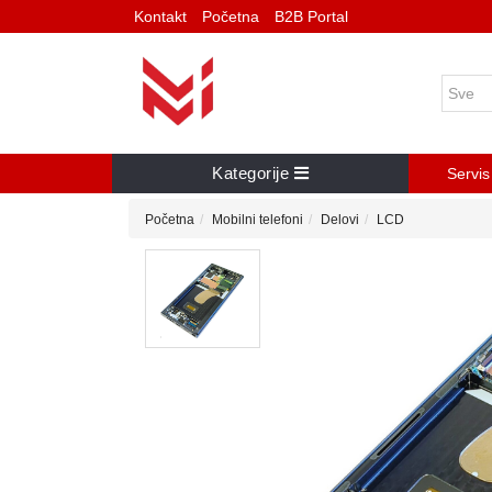
Kontakt
Početna
B2B Portal
Kategorije
Servis
Početna
Mobilni telefoni
Delovi
LCD