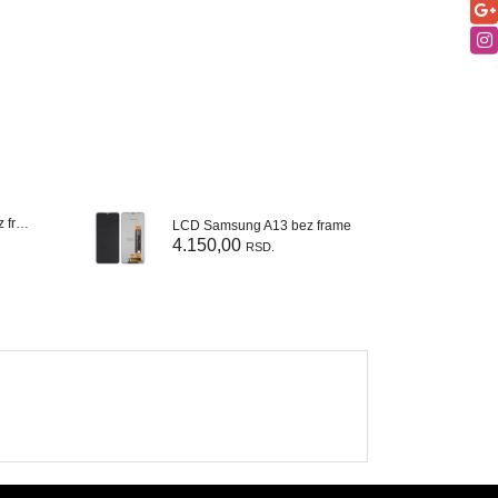
LCD Samsung A125 bez frame
LCD Samsung A13 bez frame
L
4.150,00
4
RSD.