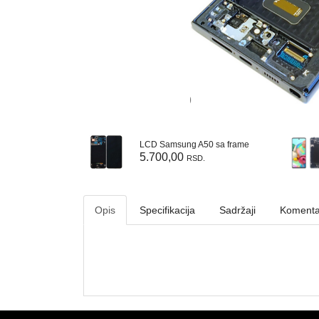
LCD Samsung A21s bez frame
LCD Samsung A50 sa frame
5.700,00
.
RSD.
Opis
Specifikacija
Sadržaji
Komenta