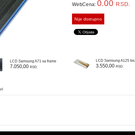
0.00
RSD.
WebCena:
Nije dostupno
LCD Samsung A71 sa frame
3.550,00
7.050,00
RSD.
RSD.
ri