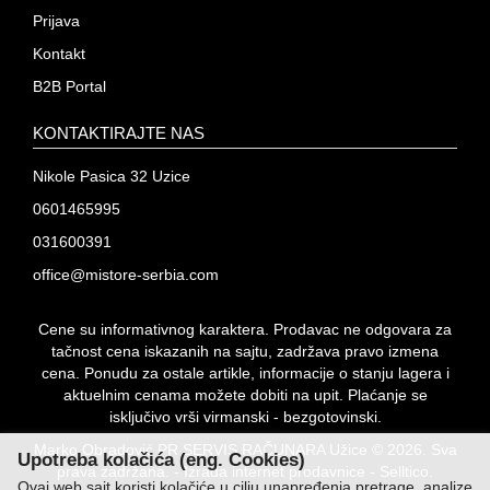
Prijava
Kontakt
B2B Portal
KONTAKTIRAJTE NAS
Nikole Pasica 32 Uzice
0601465995
031600391
office@mistore-serbia.com
Cene su informativnog karaktera. Prodavac ne odgovara za
tačnost cena iskazanih na sajtu, zadržava pravo izmena
cena. Ponudu za ostale artikle, informacije o stanju lagera i
aktuelnim cenama možete dobiti na upit. Plaćanje se
isključivo vrši virmanski - bezgotovinski.
Marko Obradović PR SERVIS RAČUNARA Užice © 2026. Sva
Upotreba kolačića (eng. Cookies)
prava zadržana. -
Izrada internet prodavnice
-
Selltico.
Ovaj web sajt koristi kolačiće u cilju unapređenja pretrage, analize