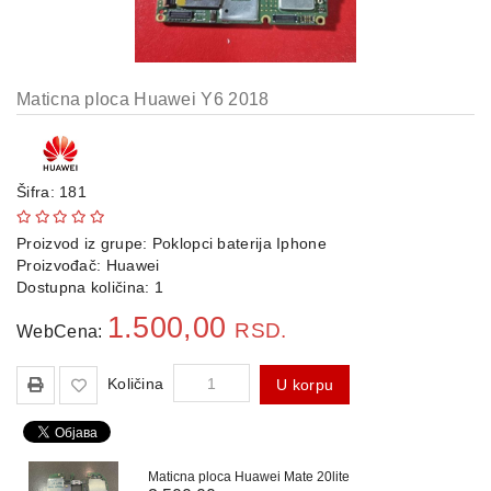
Maticna ploca Huawei Y6 2018
Šifra: 181
Proizvod iz grupe:
Poklopci baterija Iphone
Proizvođač:
Huawei
Dostupna količina: 1
1.500,00
RSD.
WebCena:
Količina
U korpu
Maticna ploca Huawei Mate 20lite