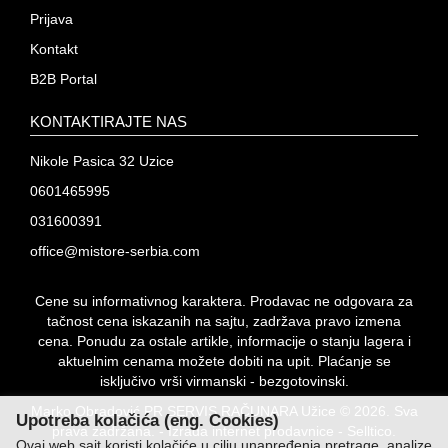
Prijava
Kontakt
B2B Portal
KONTAKTIRAJTE NAS
Nikole Pasica 32 Uzice
0601465995
031600391
office@mistore-serbia.com
Cene su informativnog karaktera. Prodavac ne odgovara za
tačnost cena iskazanih na sajtu, zadržava pravo izmena
cena. Ponudu za ostale artikle, informacije o stanju lagera i
aktuelnim cenama možete dobiti na upit. Plaćanje se
isključivo vrši virmanski - bezgotovinski.
Marko Obradović PR SERVIS RAČUNARA Užice © 2026. Sva
Upotreba kolačića (eng. Cookies)
prava zadržana. -
Izrada internet prodavnice
-
Selltico.
Ovaj web sajt koristi kolačiće u cilju unapređenja pretrage, analize