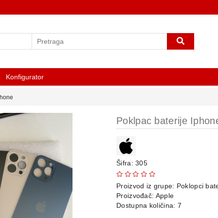
Konfigurator
phone
Poklpac baterije Iph
Šifra: 305
Proizvod iz grupe:
Poklopci bate
Proizvođač:
Apple
Dostupna količina: 7