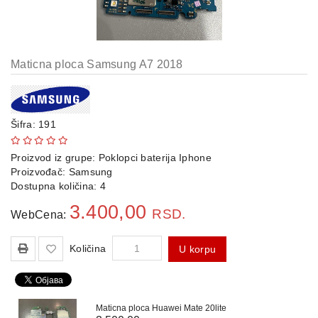
Maticna ploca Samsung A7 2018
Šifra: 191
Proizvod iz grupe:
Poklopci baterija Iphone
Proizvođač:
Samsung
Dostupna količina: 4
3.400,00
RSD.
WebCena:
Količina
U korpu
Maticna ploca Huawei Mate 20lite