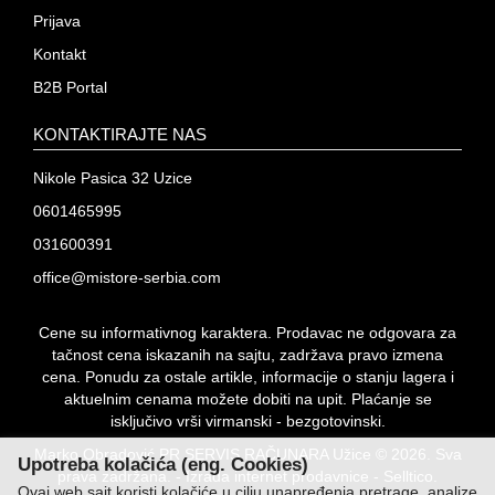
Prijava
Kontakt
B2B Portal
KONTAKTIRAJTE NAS
Nikole Pasica 32 Uzice
0601465995
031600391
office@mistore-serbia.com
Cene su informativnog karaktera. Prodavac ne odgovara za
tačnost cena iskazanih na sajtu, zadržava pravo izmena
cena. Ponudu za ostale artikle, informacije o stanju lagera i
aktuelnim cenama možete dobiti na upit. Plaćanje se
isključivo vrši virmanski - bezgotovinski.
Marko Obradović PR SERVIS RAČUNARA Užice © 2026. Sva
Upotreba kolačića (eng. Cookies)
prava zadržana. -
Izrada internet prodavnice
-
Selltico.
Ovaj web sajt koristi kolačiće u cilju unapređenja pretrage, analize