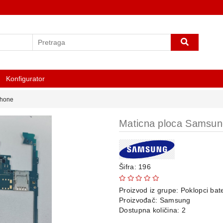
Konfigurator
phone
Maticna ploca Samsun
Šifra: 196
Proizvod iz grupe:
Poklopci bate
Proizvođač:
Samsung
Dostupna količina: 2