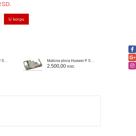
RSD.
U korpu
Maticna ploca Huawei P Smart Z
Maticna ploca Huawei P Smart 2021
2.500,00
4
RSD.