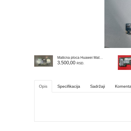
Maticna ploca Huawei Mate 20lite
onor 9a
3.500,00
RSD.
.
Opis
Specifikacija
Sadržaji
Komenta